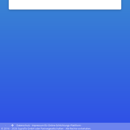
·
·
·
Datenschutz
·
Impressum
EU-Online-Schlichtungs-Plattform
·
© 2016 - 2026 SupraTix GmbH oder Partnergesellschaften - Alle Rechte vorbehalten.